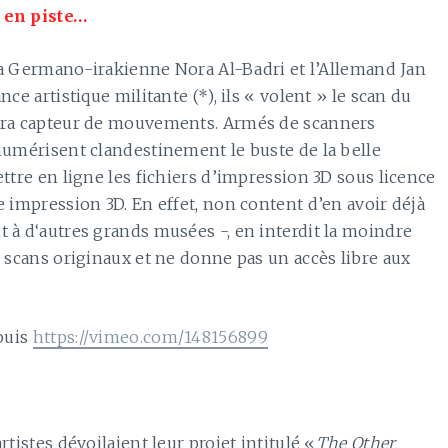
t en piste…
, la Germano-irakienne Nora Al-Badri et l’Allemand Jan
ce artistique militante (*), ils « volent » le scan du
méra capteur de mouvements. Armés de scanners
numérisent clandestinement le buste de la belle
ttre en ligne les fichiers d’impression 3D sous licence
e impression 3D. En effet, non content d’en avoir déjà
 à d‘autres grands musées -, en interdit la moindre
s scans originaux et ne donne pas un accès libre aux
epuis
https://vimeo.com/148156899
tistes dévoilaient leur projet intitulé «
The Other