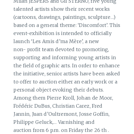
Milan JESPERS and Gil STERNO, five young
talented artists show their recent works
(cartoons, drawings, paintings, sculpture…)
based on a general theme: ‘Discomfort’. This
event-exhibition is intended to officially
launch ‘Les Amis d’ma Mère’, a new
non- profit team devoted to promoting,
supporting and informing young artists in
the field of graphic arts. In order to enhance
the initiative, senior artists have been asked
to offer to auction either an early work or a
personal object evoking their debuts.
Among them Pierre Kroll, Johan de Moor,
Frédéric DuBus, Christian Carez, Fred
Jannin, Juan d’Oultremont, Josse Goffin,
Philippe Geluck,… Varnishing and
auction from 6 p.m. on Friday the 26 th .