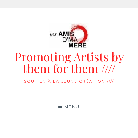
Aller
au
contenu
Promoting Artists by
them for them ////
SOUTIEN À LA JEUNE CRÉATION ////
MENU