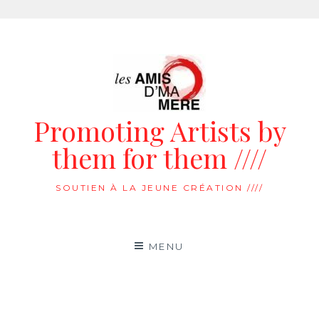
Aller
au
contenu
Promoting Artists by
them for them ////
SOUTIEN À LA JEUNE CRÉATION ////
MENU