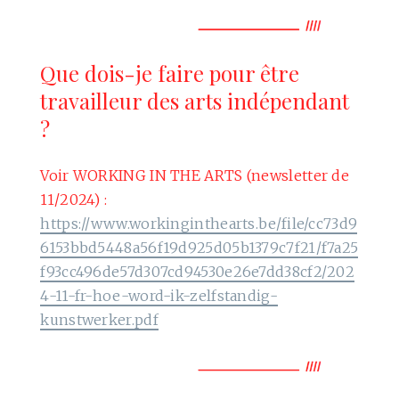
Que dois-je faire pour être
travailleur des arts indépendant
?
Voir WORKING IN THE ARTS (newsletter de
11/2024) :
https://www.workinginthearts.be/file/cc73d9
6153bbd5448a56f19d925d05b1379c7f21/f7a25
f93cc496de57d307cd94530e26e7dd38cf2/202
4-11-fr-hoe-word-ik-zelfstandig-
kunstwerker.pdf