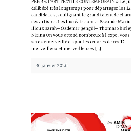
PEB 3 « L’ART TEXTILE CONTEMPORAIN » Le ju
délibéré très longtemps pour départager les 12
candidat.e.s, soulignant le grand talent de chac
des artistes. Les lauréats sont :– Escande Mariu
Illouz Sarah– Özdemir Şengül– Thomas Shirle
Nirina On vous attend nombreux à l’expo. Vous
serez émerveillé.e.s par les œuvres de ces 12
merveilleux et merveilleuses […]
30 janvier 2026