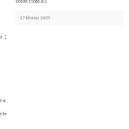
Toute l’info ICI
27 février 2025
» :
e a
e le