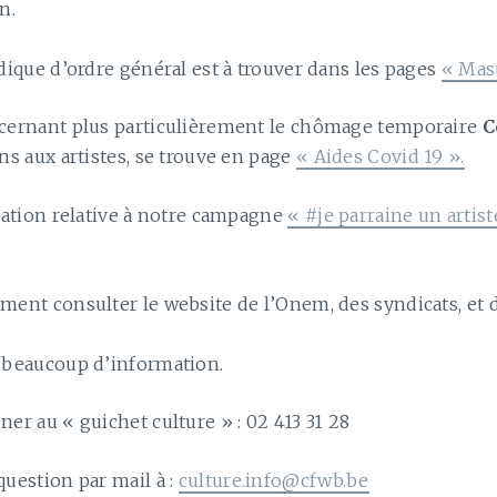
n.
dique d’ordre général est à trouver dans les pages
« Mast
cernant plus particulièrement le chômage temporaire
C
ns aux artistes, se trouve en page
« Aides Covid 19 ».
mation relative à notre campagne
« #je parraine un artis
ment consulter le website de l’Onem, des syndicats, e
 beaucoup d’information.
er au « guichet culture » : 02 413 31 28
uestion par mail à :
culture.info@cfwb.be