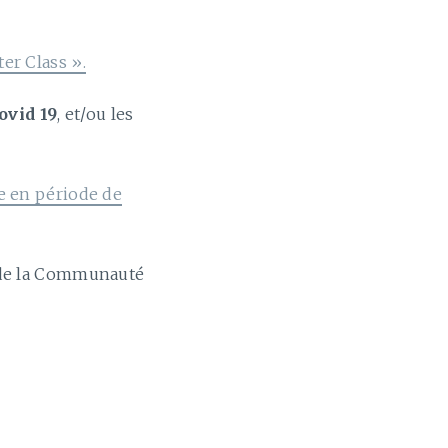
er Class ».
ovid 19
, et/ou les
te en période de
t de la Communauté