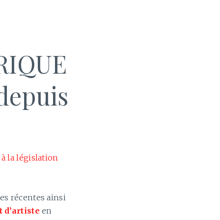
RIQUE
depuis
à la législation
es récentes ainsi
 d’artiste
en