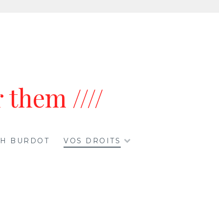
 them ////
ETH BURDOT
VOS DROITS