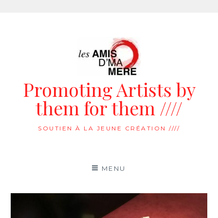
Aller
au
contenu
Promoting Artists by
them for them ////
SOUTIEN À LA JEUNE CRÉATION ////
MENU