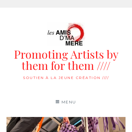
Aller
au
contenu
Promoting Artists by
them for them ////
SOUTIEN À LA JEUNE CRÉATION ////
MENU