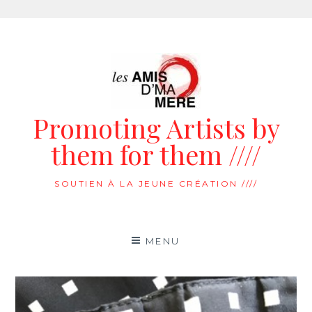
Aller
au
contenu
Promoting Artists by
them for them ////
SOUTIEN À LA JEUNE CRÉATION ////
MENU