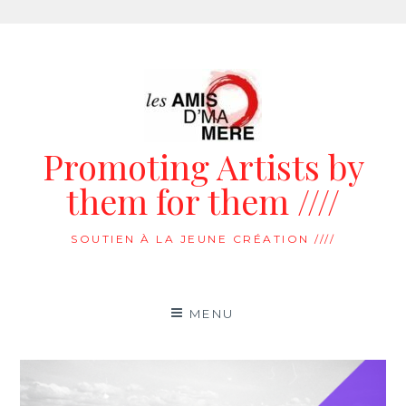
Aller
au
contenu
Promoting Artists by
them for them ////
SOUTIEN À LA JEUNE CRÉATION ////
MENU