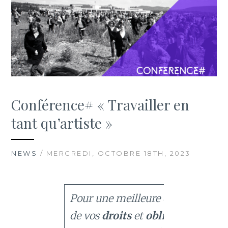
Conférence# « Travailler en
tant qu’artiste »
NEWS
/ MERCREDI, OCTOBRE 18TH, 2023
Pour une meilleure compréhensi
de vos
droits
et
obligations
en t