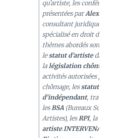
qu’artiste, les conférences sont
présentées par
Alexandre Pintia
consultant juridique et avocat
spécialisé en droit de l’art.Les
thèmes abordés sont les suivants 
le
statut d’artiste
dans la loi belg
la
législation chômage
et les
activités autorisées pendant le
chômage, les
statuts de salarié e
d’indépendant
, travailler via
les
BSA
(Bureaux Sociaux pour
Artistes), les
RPI
, la
carte et le vi
artiste
.
INTERVENANT
:
Alexan