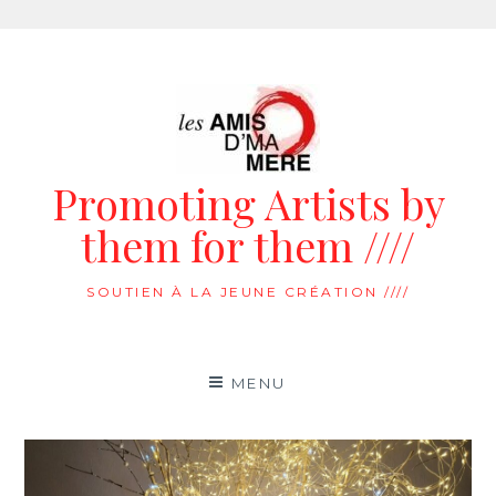
Aller
au
contenu
Promoting Artists by
them for them ////
SOUTIEN À LA JEUNE CRÉATION ////
MENU