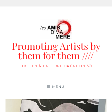
Aller
au
contenu
Promoting Artists by
them for them ////
SOUTIEN À LA JEUNE CRÉATION ////
MENU