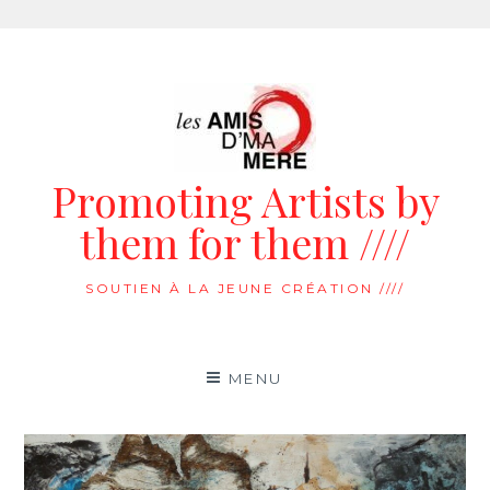
Aller
au
contenu
Promoting Artists by
them for them ////
SOUTIEN À LA JEUNE CRÉATION ////
MENU