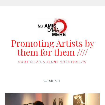
Aller
au
contenu
Promoting Artists by
them for them ////
SOUTIEN À LA JEUNE CRÉATION ////
MENU