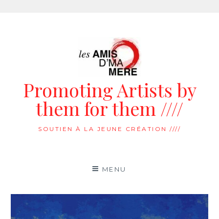
Aller
au
contenu
Promoting Artists by
them for them ////
SOUTIEN À LA JEUNE CRÉATION ////
MENU