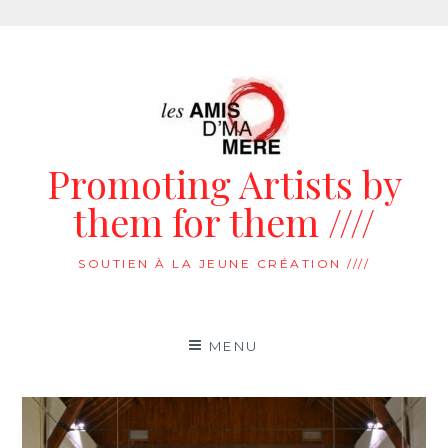
Aller
au
contenu
Promoting Artists by
them for them ////
SOUTIEN À LA JEUNE CRÉATION ////
MENU